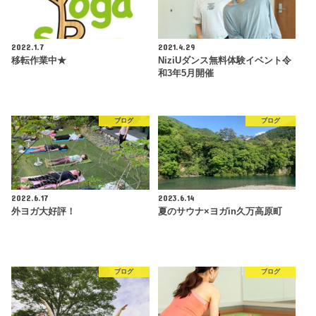
2022.1.7
2021.4.29
移転作業中★
NiziUダンス無料体験イベント令
和3年5月開催
ブログ
ブログ
2022.6.17
2023.6.14
外ヨガ大好評！
夏のサウナ×ヨガin久万高原町
ブログ
ブログ